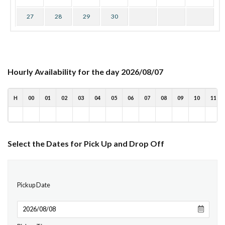
27
28
29
30
Hourly Availability for the day 2026/08/07
H
00
01
02
03
04
05
06
07
08
09
10
11
Select the Dates for Pick Up and Drop Off
Pickup Date