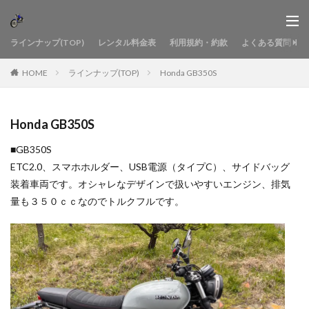
ラインナップ(TOP)
レンタル料金表
利用規約・約款
よくある質問
HOME
ラインナップ(TOP)
Honda GB350S
Honda GB350S
■GB350S
ETC2.0、スマホホルダー、USB電源（タイプC）、サイドバッグ
装着車両です。オシャレなデザインで扱いやすいエンジン、排気
量も３５０ｃｃなのでトルクフルです。