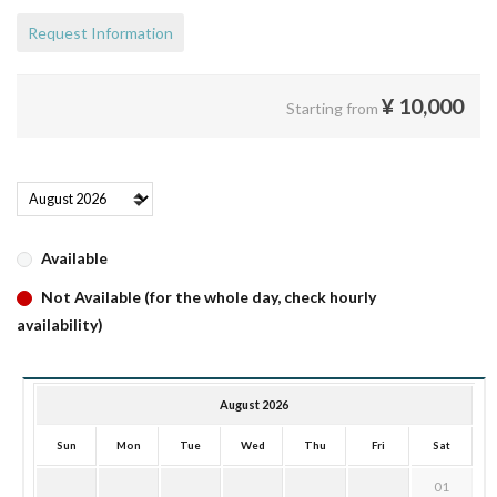
Request Information
¥
10,000
Starting from
Available
Not Available (for the whole day, check hourly
availability)
August 2026
Sun
Mon
Tue
Wed
Thu
Fri
Sat
01