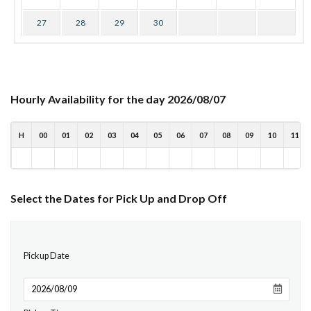
27
28
29
30
Hourly Availability for the day 2026/08/07
H
00
01
02
03
04
05
06
07
08
09
10
11
Select the Dates for Pick Up and Drop Off
Pickup Date