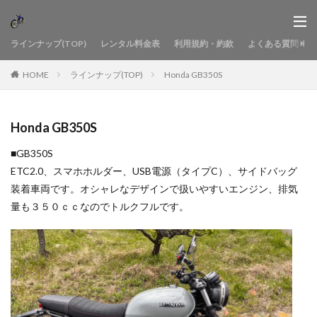
ラインナップ(TOP)
レンタル料金表
利用規約・約款
よくある質問
HOME
ラインナップ(TOP)
Honda GB350S
Honda GB350S
■GB350S
ETC2.0、スマホホルダー、USB電源（タイプC）、サイドバッグ
装着車両です。オシャレなデザインで扱いやすいエンジン、排気
量も３５０ｃｃなのでトルクフルです。