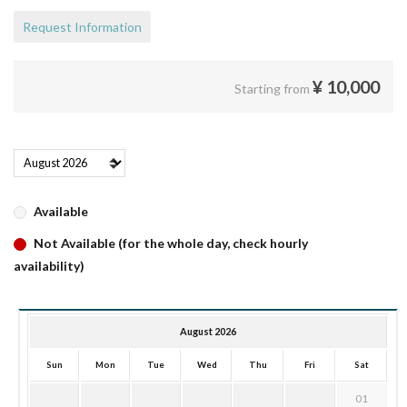
Request Information
¥
10,000
Starting from
Available
Not Available (for the whole day, check hourly
availability)
August 2026
Sun
Mon
Tue
Wed
Thu
Fri
Sat
01