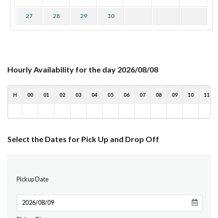
27
28
29
30
Hourly Availability for the day 2026/08/08
H
00
01
02
03
04
05
06
07
08
09
10
11
Select the Dates for Pick Up and Drop Off
Pickup Date