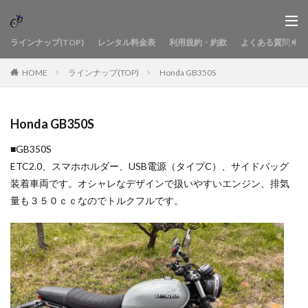
ラインナップ(TOP)
レンタル料金表
利用規約・約款
よくある質問
HOME
ラインナップ(TOP)
Honda GB350S
Honda GB350S
■GB350S
ETC2.0、スマホホルダー、USB電源（タイプC）、サイドバッグ
装着車両です。オシャレなデザインで扱いやすいエンジン、排気
量も３５０ｃｃなのでトルクフルです。