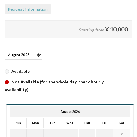
Request Information
¥
10,000
Starting from
Available
Not Available (for the whole day, check hourly
availability)
August 2026
Sun
Mon
Tue
Wed
Thu
Fri
Sat
01