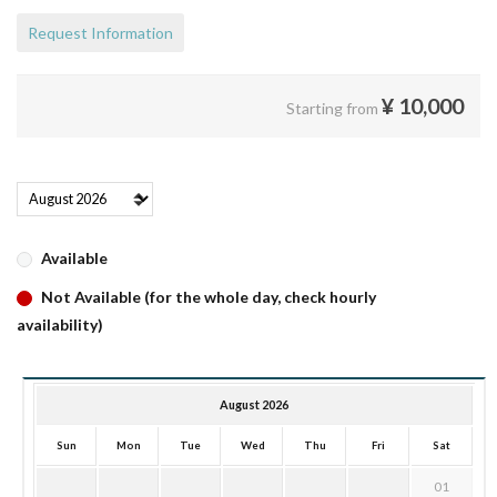
Request Information
¥
10,000
Starting from
Available
Not Available (for the whole day, check hourly
availability)
August 2026
Sun
Mon
Tue
Wed
Thu
Fri
Sat
01