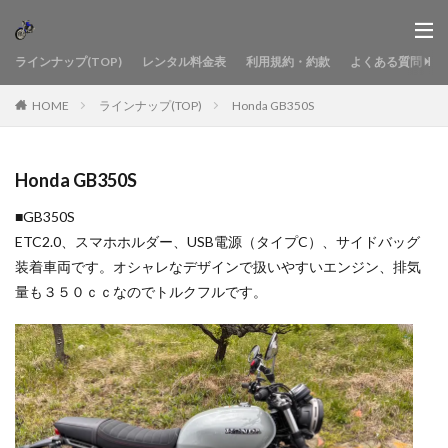
ラインナップ(TOP)
レンタル料金表
利用規約・約款
よくある質問
HOME
ラインナップ(TOP)
Honda GB350S
Honda GB350S
■GB350S
ETC2.0、スマホホルダー、USB電源（タイプC）、サイドバッグ
装着車両です。オシャレなデザインで扱いやすいエンジン、排気
量も３５０ｃｃなのでトルクフルです。