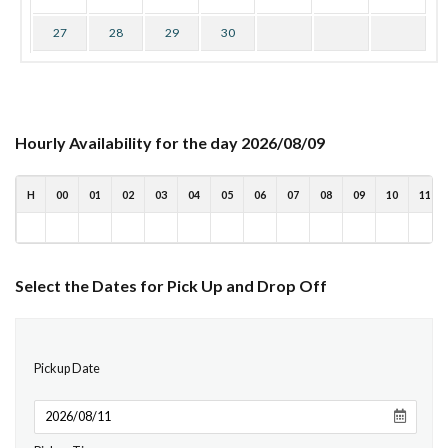
27
28
29
30
Hourly Availability for the day 2026/08/09
H
00
01
02
03
04
05
06
07
08
09
10
11
Select the Dates for Pick Up and Drop Off
Pickup Date