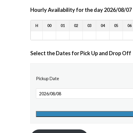
Hourly Availability for the day 2026/08/07
H
00
01
02
03
04
05
06
Select the Dates for Pick Up and Drop Off
Pickup Date