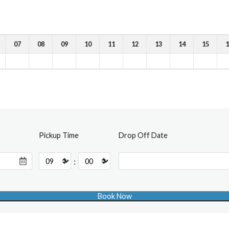
07
08
09
10
11
12
13
14
15
1
Pickup Time
Drop Off Date
: