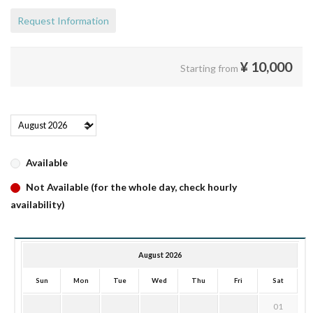
Request Information
¥
10,000
Starting from
Available
Not Available (for the whole day, check hourly
availability)
August 2026
Sun
Mon
Tue
Wed
Thu
Fri
Sat
01