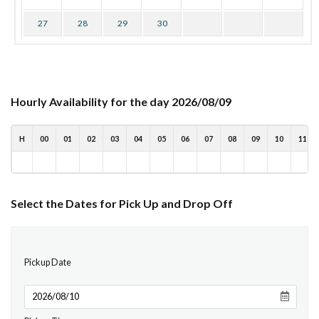
27
28
29
30
Hourly Availability for the day 2026/08/09
H
00
01
02
03
04
05
06
07
08
09
10
11
Select the Dates for Pick Up and Drop Off
Pickup Date