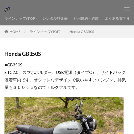
ラインナップ(TOP)
レンタル料金表
利用規約・約款
よくある質問
HOME
ラインナップ(TOP)
Honda GB350S
Honda GB350S
■GB350S
ETC2.0、スマホホルダー、USB電源（タイプC）、サイドバッグ
装着車両です。オシャレなデザインで扱いやすいエンジン、排気
量も３５０ｃｃなのでトルクフルです。