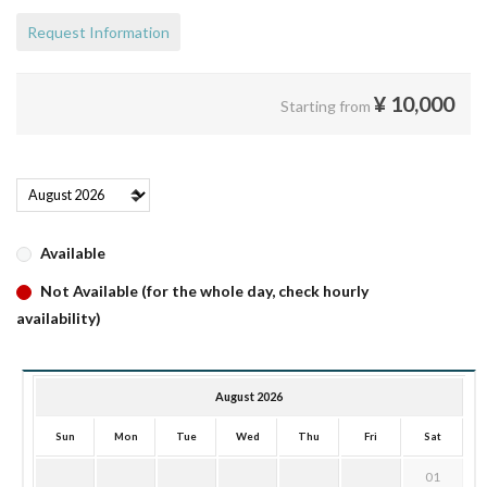
Request Information
¥
10,000
Starting from
Available
Not Available (for the whole day, check hourly
availability)
August 2026
Sun
Mon
Tue
Wed
Thu
Fri
Sat
01