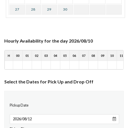
27
28
29
30
Hourly Availability for the day 2026/08/10
H
00
01
02
03
04
05
06
07
08
09
10
11
Select the Dates for Pick Up and Drop Off
Pickup Date