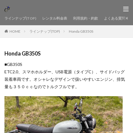
ラインナップ(TOP)
レンタル料金表
利用規約・約款
よくある質問
HOME
ラインナップ(TOP)
Honda GB350S
Honda GB350S
■GB350S
ETC2.0、スマホホルダー、USB電源（タイプC）、サイドバッグ
装着車両です。オシャレなデザインで扱いやすいエンジン、排気
量も３５０ｃｃなのでトルクフルです。