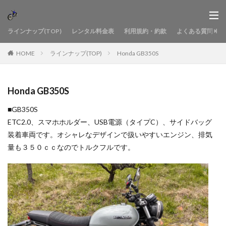
ラインナップ(TOP)
レンタル料金表
利用規約・約款
よくある質問
HOME
ラインナップ(TOP)
Honda GB350S
Honda GB350S
■GB350S
ETC2.0、スマホホルダー、USB電源（タイプC）、サイドバッグ
装着車両です。オシャレなデザインで扱いやすいエンジン、排気
量も３５０ｃｃなのでトルクフルです。