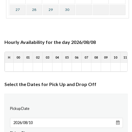
27
28
29
30
Hourly Availability for the day 2026/08/08
H
00
01
02
03
04
05
06
07
08
09
10
11
Select the Dates for Pick Up and Drop Off
Pickup Date