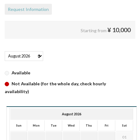
Request Information
¥
10,000
Starting from
Available
Not Available (for the whole day, check hourly
availability)
August 2026
Sun
Mon
Tue
Wed
Thu
Fri
Sat
01