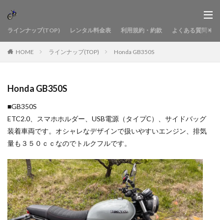
ラインナップ(TOP)
レンタル料金表
利用規約・約款
よくある質問
HOME
ラインナップ(TOP)
Honda GB350S
Honda GB350S
■GB350S
ETC2.0、スマホホルダー、USB電源（タイプC）、サイドバッグ
装着車両です。オシャレなデザインで扱いやすいエンジン、排気
量も３５０ｃｃなのでトルクフルです。