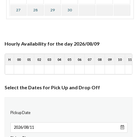
27
28
29
30
Hourly Availability for the day 2026/08/09
H
00
01
02
03
04
05
06
07
08
09
10
11
Select the Dates for Pick Up and Drop Off
Pickup Date