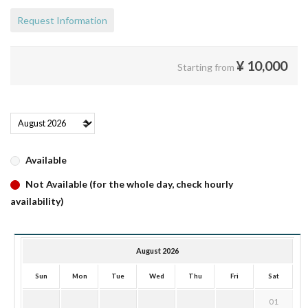
Request Information
¥
10,000
Starting from
Available
Not Available (for the whole day, check hourly
availability)
August 2026
Sun
Mon
Tue
Wed
Thu
Fri
Sat
01