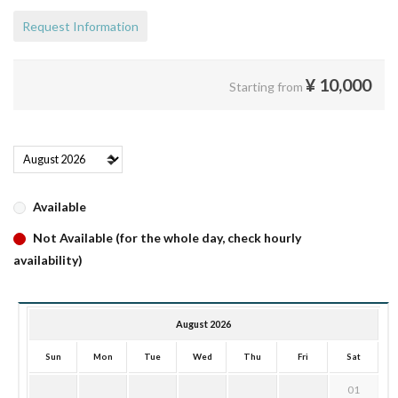
Request Information
¥
10,000
Starting from
Available
Not Available (for the whole day, check hourly
availability)
August 2026
Sun
Mon
Tue
Wed
Thu
Fri
Sat
01