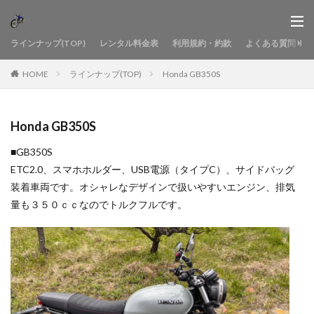
ラインナップ(TOP)
レンタル料金表
利用規約・約款
よくある質問
HOME
ラインナップ(TOP)
Honda GB350S
Honda GB350S
■GB350S
ETC2.0、スマホホルダー、USB電源（タイプC）、サイドバッグ
装着車両です。オシャレなデザインで扱いやすいエンジン、排気
量も３５０ｃｃなのでトルクフルです。