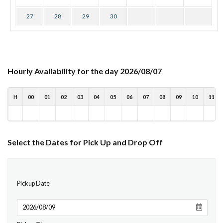
27
28
29
30
Hourly Availability for the day 2026/08/07
H
00
01
02
03
04
05
06
07
08
09
10
11
Select the Dates for Pick Up and Drop Off
Pickup Date