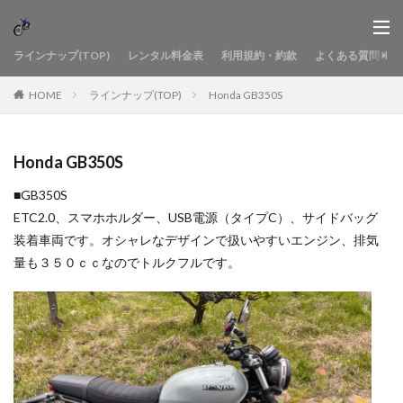
ラインナップ(TOP)
レンタル料金表
利用規約・約款
よくある質問
HOME
ラインナップ(TOP)
Honda GB350S
Honda GB350S
■GB350S
ETC2.0、スマホホルダー、USB電源（タイプC）、サイドバッグ
装着車両です。オシャレなデザインで扱いやすいエンジン、排気
量も３５０ｃｃなのでトルクフルです。