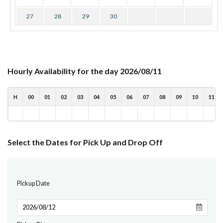
27
28
29
30
Hourly Availability for the day 2026/08/11
H
00
01
02
03
04
05
06
07
08
09
10
11
Select the Dates for Pick Up and Drop Off
Pickup Date