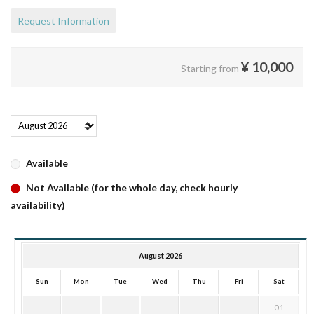
Request Information
¥
10,000
Starting from
Available
Not Available (for the whole day, check hourly
availability)
August 2026
Sun
Mon
Tue
Wed
Thu
Fri
Sat
01