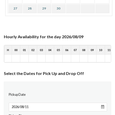
27
28
29
30
Hourly Availability for the day 2026/08/09
H
00
01
02
03
04
05
06
07
08
09
10
11
Select the Dates for Pick Up and Drop Off
Pickup Date