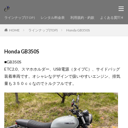
ラインナップ(TOP)
レンタル料金表
利用規約・約款
よくある質問
HOME
ラインナップ(TOP)
Honda GB350S
Honda GB350S
■GB350S
ETC2.0、スマホホルダー、USB電源（タイプC）、サイドバッグ
装着車両です。オシャレなデザインで扱いやすいエンジン、排気
量も３５０ｃｃなのでトルクフルです。