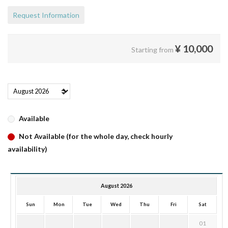
Request Information
¥
10,000
Starting from
Available
Not Available (for the whole day, check hourly
availability)
August 2026
Sun
Mon
Tue
Wed
Thu
Fri
Sat
01