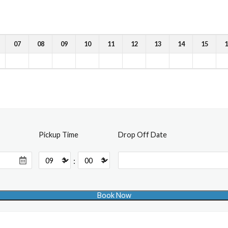
07
08
09
10
11
12
13
14
15
1
Pickup Time
Drop Off Date
: