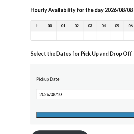
Hourly Availability for the day 2026/08/08
H
00
01
02
03
04
05
06
Select the Dates for Pick Up and Drop Off
Pickup Date