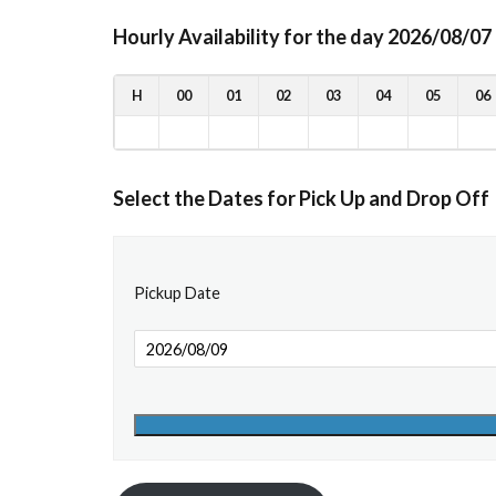
Hourly Availability for the day 2026/08/07
H
00
01
02
03
04
05
06
Select the Dates for Pick Up and Drop Off
Pickup Date