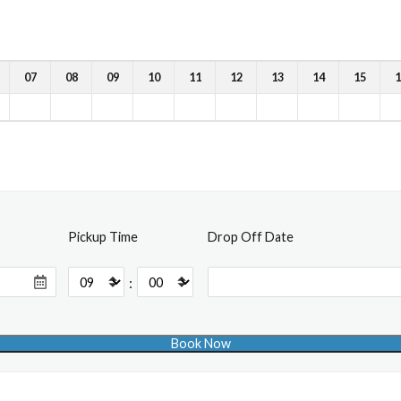
07
08
09
10
11
12
13
14
15
1
Pickup Time
Drop Off Date
: