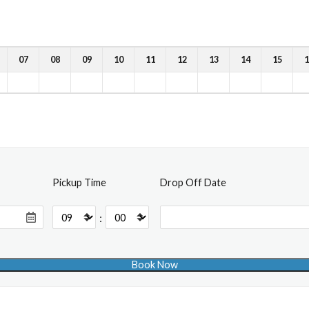
07
08
09
10
11
12
13
14
15
1
Pickup Time
Drop Off Date
: