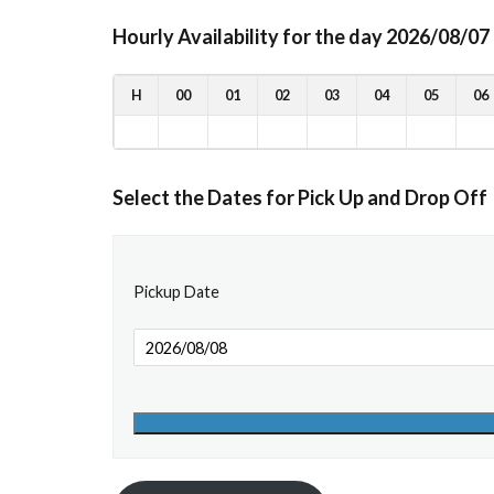
Hourly Availability for the day 2026/08/07
H
00
01
02
03
04
05
06
Select the Dates for Pick Up and Drop Off
Pickup Date