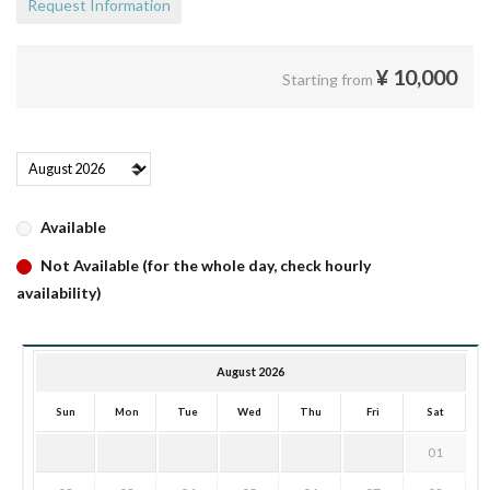
Request Information
¥
10,000
Starting from
Available
Not Available (for the whole day, check hourly
availability)
August 2026
Sun
Mon
Tue
Wed
Thu
Fri
Sat
01