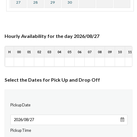
27
28
29
30
Hourly Availability for the day 2026/08/27
H
00
01
02
03
04
05
06
07
08
09
10
11
Select the Dates for Pick Up and Drop Off
Pickup Date
Pickup Time