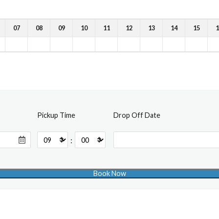
07
08
09
10
11
12
13
14
15
1
Pickup Time
Drop Off Date
: