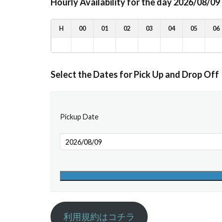
Hourly Availability for the day 2026/08/09
H
00
01
02
03
04
05
06
Select the Dates for Pick Up and Drop Off
Pickup Date
利用規約はコチラ