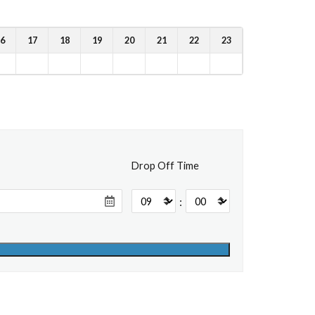
6
17
18
19
20
21
22
23
Drop Off Time
: