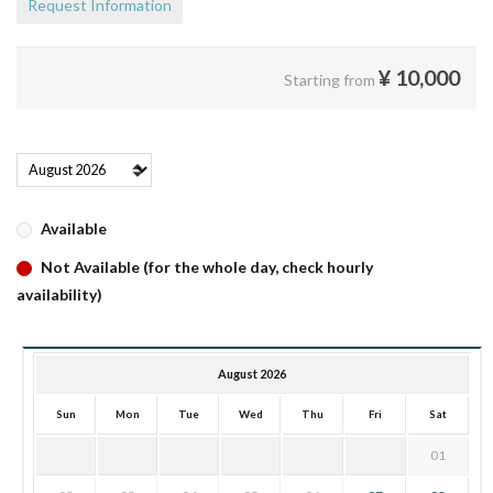
Request Information
¥
10,000
Starting from
Available
Not Available (for the whole day, check hourly
availability)
August 2026
Sun
Mon
Tue
Wed
Thu
Fri
Sat
01