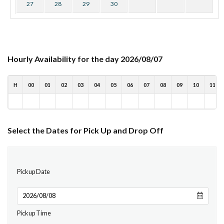
27
28
29
30
Hourly Availability for the day 2026/08/07
H
00
01
02
03
04
05
06
07
08
09
10
11
Select the Dates for Pick Up and Drop Off
Pickup Date
Pickup Time