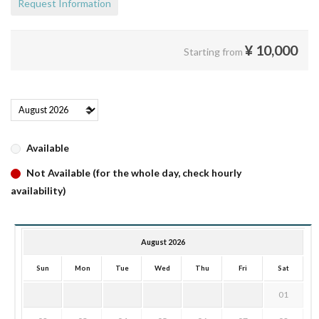
Request Information
¥
10,000
Starting from
Available
Not Available (for the whole day, check hourly
availability)
August 2026
Sun
Mon
Tue
Wed
Thu
Fri
Sat
01