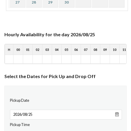
27
28
29
30
Hourly Availability for the day 2026/08/25
H
00
01
02
03
04
05
06
07
08
09
10
11
Select the Dates for Pick Up and Drop Off
Pickup Date
Pickup Time