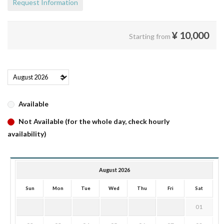
Request Information
¥
10,000
Starting from
Available
Not Available (for the whole day, check hourly
availability)
August 2026
Sun
Mon
Tue
Wed
Thu
Fri
Sat
01