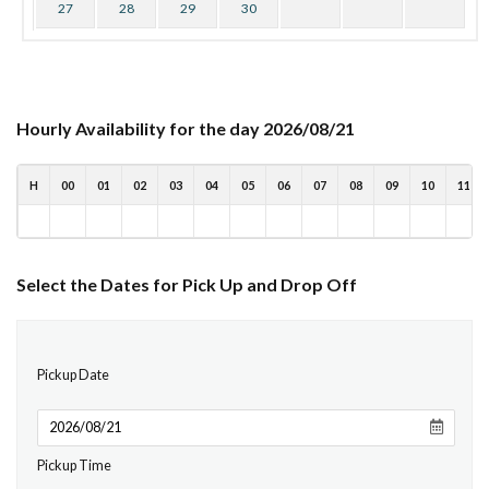
27
28
29
30
Hourly Availability for the day 2026/08/21
H
00
01
02
03
04
05
06
07
08
09
10
11
Select the Dates for Pick Up and Drop Off
Pickup Date
Pickup Time