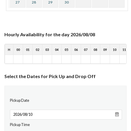
27
28
29
30
Hourly Availability for the day 2026/08/08
H
00
01
02
03
04
05
06
07
08
09
10
11
Select the Dates for Pick Up and Drop Off
Pickup Date
Pickup Time