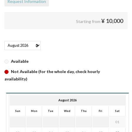
Request Information
¥
10,000
Starting from
Available
Not Available (for the whole day, check hourly
availability)
August 2026
Sun
Mon
Tue
Wed
Thu
Fri
Sat
01