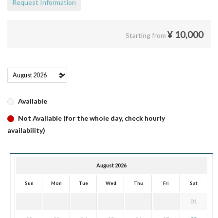
Request Information
¥
10,000
Starting from
Available
Not Available (for the whole day, check hourly
availability)
August 2026
Sun
Mon
Tue
Wed
Thu
Fri
Sat
01