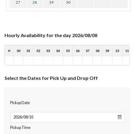
27
28
29
30
Hourly Availability for the day 2026/08/08
H
00
01
02
03
04
05
06
07
08
09
10
11
Select the Dates for Pick Up and Drop Off
Pickup Date
Pickup Time