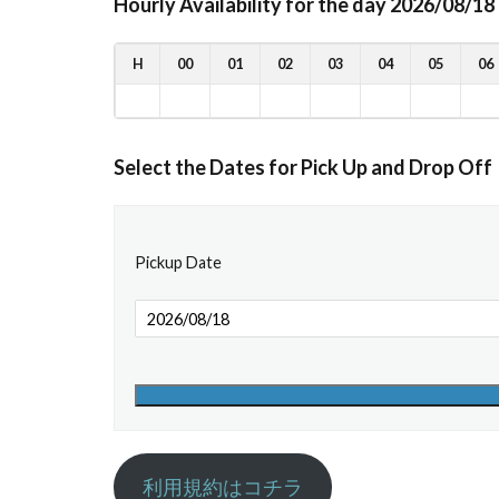
Hourly Availability for the day 2026/08/18
H
00
01
02
03
04
05
06
Select the Dates for Pick Up and Drop Off
Pickup Date
利用規約はコチラ