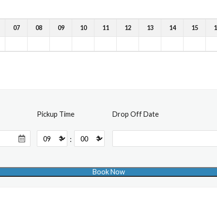
07
08
09
10
11
12
13
14
15
1
Pickup Time
Drop Off Date
: