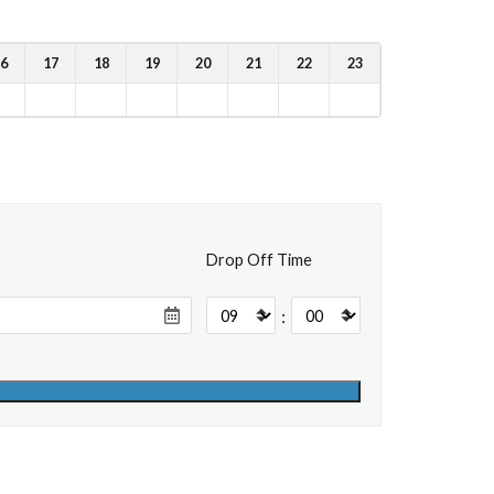
6
17
18
19
20
21
22
23
Drop Off Time
: