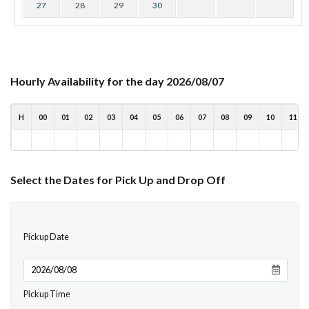
27
28
29
30
Hourly Availability for the day 2026/08/07
H
00
01
02
03
04
05
06
07
08
09
10
11
Select the Dates for Pick Up and Drop Off
Pickup Date
Pickup Time