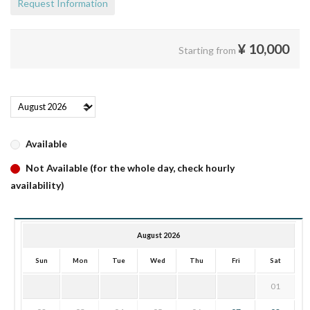
Request Information
¥
10,000
Starting from
Available
Not Available (for the whole day, check hourly
availability)
August 2026
Sun
Mon
Tue
Wed
Thu
Fri
Sat
01