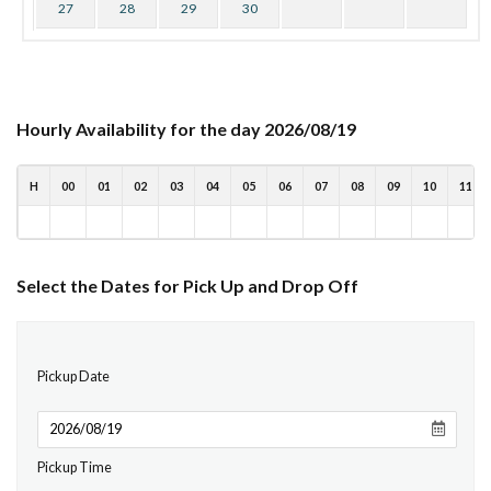
27
28
29
30
Hourly Availability for the day 2026/08/19
H
00
01
02
03
04
05
06
07
08
09
10
11
Select the Dates for Pick Up and Drop Off
Pickup Date
Pickup Time