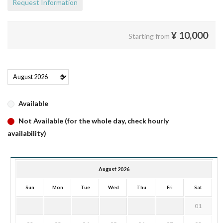
Request Information
¥
10,000
Starting from
Available
Not Available (for the whole day, check hourly
availability)
August 2026
Sun
Mon
Tue
Wed
Thu
Fri
Sat
01