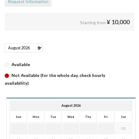
Request Information
¥
10,000
Starting from
Available
Not Available (for the whole day, check hourly
availability)
August 2026
Sun
Mon
Tue
Wed
Thu
Fri
Sat
01