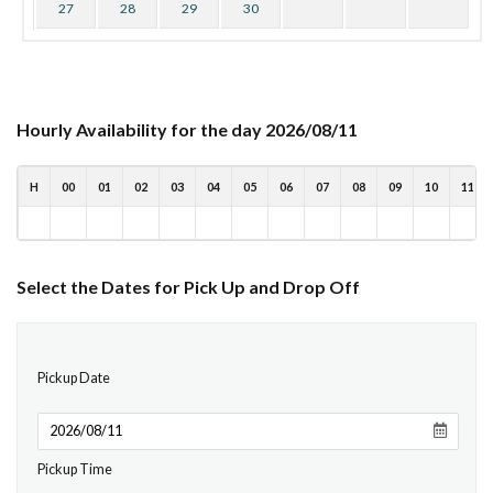
27
28
29
30
Hourly Availability for the day 2026/08/11
H
00
01
02
03
04
05
06
07
08
09
10
11
Select the Dates for Pick Up and Drop Off
Pickup Date
Pickup Time