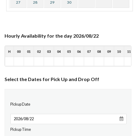
27
28
29
30
Hourly Availability for the day 2026/08/22
H
00
01
02
03
04
05
06
07
08
09
10
11
Select the Dates for Pick Up and Drop Off
Pickup Date
Pickup Time