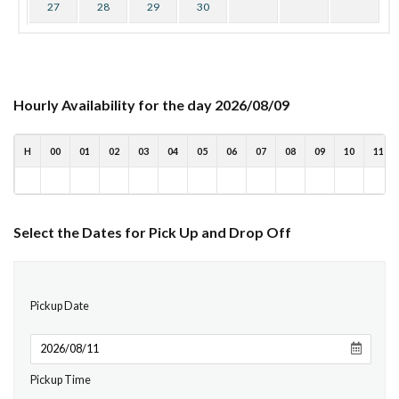
27
28
29
30
Hourly Availability for the day 2026/08/09
H
00
01
02
03
04
05
06
07
08
09
10
11
Select the Dates for Pick Up and Drop Off
Pickup Date
Pickup Time