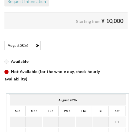
Request Information
¥
10,000
Starting from
Available
Not Available (for the whole day, check hourly
availability)
August 2026
Sun
Mon
Tue
Wed
Thu
Fri
Sat
01