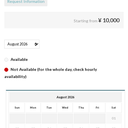
Request Information
¥
10,000
Starting from
Available
Not Available (for the whole day, check hourly
availability)
August 2026
Sun
Mon
Tue
Wed
Thu
Fri
Sat
01