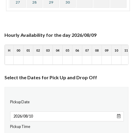
27
28
29
30
Hourly Availability for the day 2026/08/09
H
00
01
02
03
04
05
06
07
08
09
10
11
Select the Dates for Pick Up and Drop Off
Pickup Date
Pickup Time