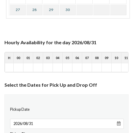
27
28
29
30
Hourly Availability for the day 2026/08/31
H
00
01
02
03
04
05
06
07
08
09
10
11
Select the Dates for Pick Up and Drop Off
Pickup Date