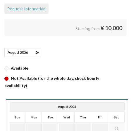
Request Information
¥
10,000
Starting from
Available
Not Available (for the whole day, check hourly
availability)
August 2026
Sun
Mon
Tue
Wed
Thu
Fri
Sat
01