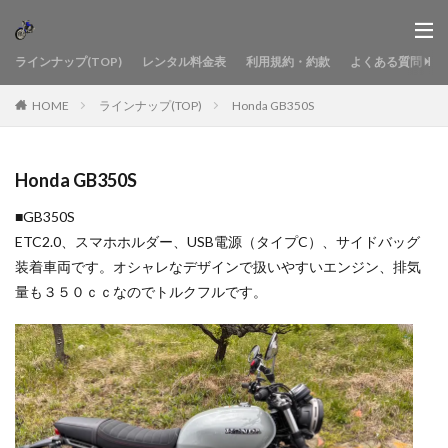
ラインナップ(TOP)
レンタル料金表
利用規約・約款
よくある質問
HOME
ラインナップ(TOP)
Honda GB350S
Honda GB350S
■GB350S
ETC2.0、スマホホルダー、USB電源（タイプC）、サイドバッグ
装着車両です。オシャレなデザインで扱いやすいエンジン、排気
量も３５０ｃｃなのでトルクフルです。