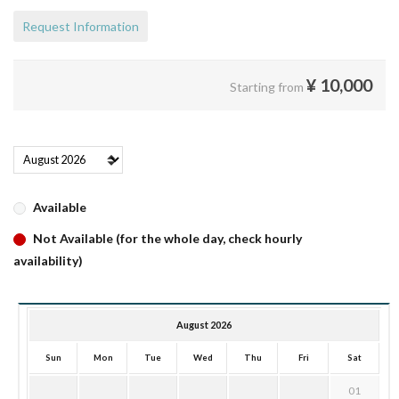
Request Information
¥
10,000
Starting from
Available
Not Available (for the whole day, check hourly
availability)
August 2026
Sun
Mon
Tue
Wed
Thu
Fri
Sat
01