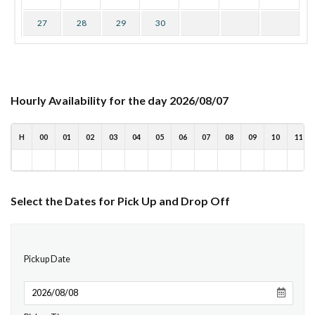
27
28
29
30
Hourly Availability for the day 2026/08/07
H
00
01
02
03
04
05
06
07
08
09
10
11
Select the Dates for Pick Up and Drop Off
Pickup Date