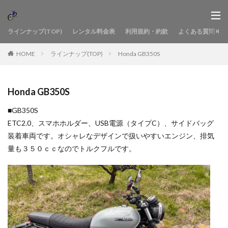
ラインナップ(TOP)
レンタル料金表
利用規約・約款
よくある質問
HOME
ラインナップ(TOP)
Honda GB350S
Honda GB350S
■GB350S
ETC2.0、スマホホルダー、USB電源（タイプC）、サイドバッグ
装着車両です。オシャレなデザインで扱いやすいエンジン、排気
量も３５０ｃｃなのでトルクフルです。