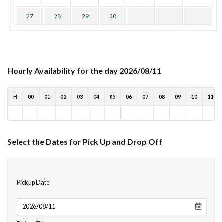
27
28
29
30
Hourly Availability for the day 2026/08/11
H
00
01
02
03
04
05
06
07
08
09
10
11
Select the Dates for Pick Up and Drop Off
Pickup Date