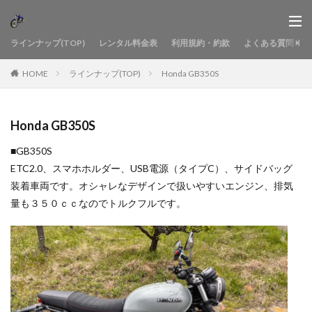
ラインナップ(TOP)
レンタル料金表
利用規約・約款
よくある質問
HOME
ラインナップ(TOP)
Honda GB350S
Honda GB350S
■GB350S
ETC2.0、スマホホルダー、USB電源（タイプC）、サイドバッグ
装着車両です。オシャレなデザインで扱いやすいエンジン、排気
量も３５０ｃｃなのでトルクフルです。