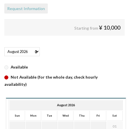
Request Information
¥
10,000
Starting from
Available
Not Available (for the whole day, check hourly
availability)
August 2026
Sun
Mon
Tue
Wed
Thu
Fri
Sat
01