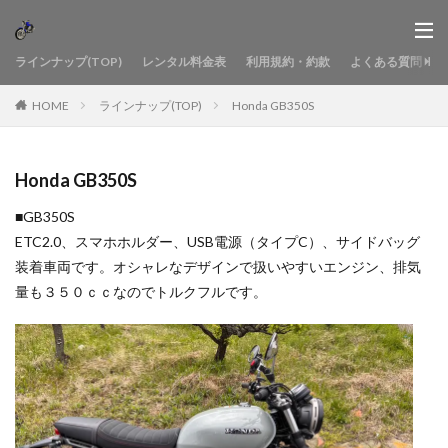
ラインナップ(TOP)
レンタル料金表
利用規約・約款
よくある質問
HOME
ラインナップ(TOP)
Honda GB350S
Honda GB350S
■GB350S
ETC2.0、スマホホルダー、USB電源（タイプC）、サイドバッグ
装着車両です。オシャレなデザインで扱いやすいエンジン、排気
量も３５０ｃｃなのでトルクフルです。