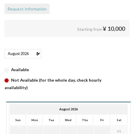
Request Information
¥
10,000
Starting from
Available
Not Available (for the whole day, check hourly
availability)
August 2026
Sun
Mon
Tue
Wed
Thu
Fri
Sat
01