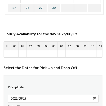
27
28
29
30
Hourly Availability for the day 2026/08/19
H
00
01
02
03
04
05
06
07
08
09
10
11
Select the Dates for Pick Up and Drop Off
Pickup Date