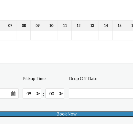
07
08
09
10
11
12
13
14
15
1
Pickup Time
Drop Off Date
: