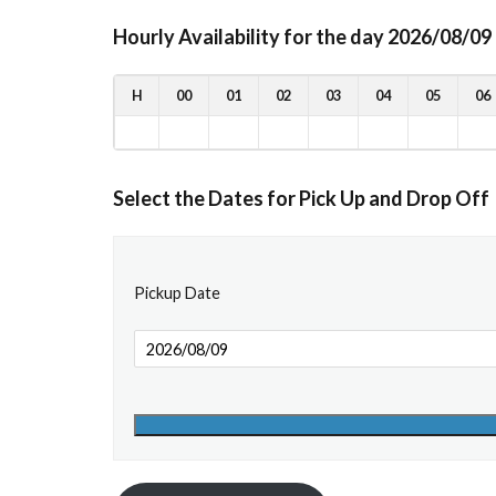
Hourly Availability for the day 2026/08/09
H
00
01
02
03
04
05
06
Select the Dates for Pick Up and Drop Off
Pickup Date