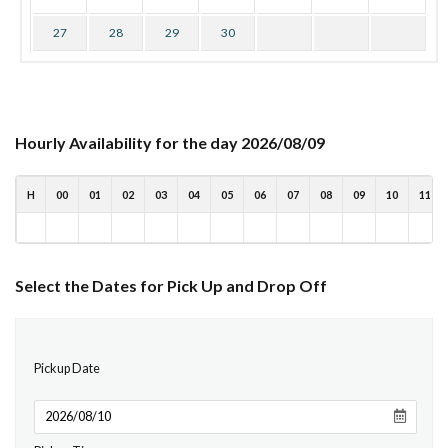
27
28
29
30
Hourly Availability for the day 2026/08/09
H
00
01
02
03
04
05
06
07
08
09
10
11
Select the Dates for Pick Up and Drop Off
Pickup Date