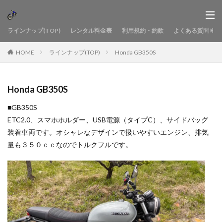
ラインナップ(TOP)
レンタル料金表
利用規約・約款
よくある質問
HOME
ラインナップ(TOP)
Honda GB350S
Honda GB350S
■GB350S
ETC2.0、スマホホルダー、USB電源（タイプC）、サイドバッグ
装着車両です。オシャレなデザインで扱いやすいエンジン、排気
量も３５０ｃｃなのでトルクフルです。