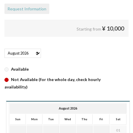
Request Information
¥
10,000
Starting from
Available
Not Available (for the whole day, check hourly
availability)
August 2026
Sun
Mon
Tue
Wed
Thu
Fri
Sat
01