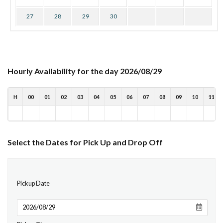
27
28
29
30
Hourly Availability for the day 2026/08/29
H
00
01
02
03
04
05
06
07
08
09
10
11
Select the Dates for Pick Up and Drop Off
Pickup Date