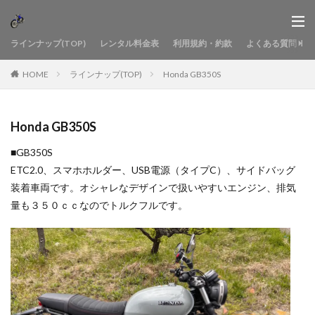
ラインナップ(TOP)
レンタル料金表
利用規約・約款
よくある質問
HOME
ラインナップ(TOP)
Honda GB350S
Honda GB350S
■GB350S
ETC2.0、スマホホルダー、USB電源（タイプC）、サイドバッグ
装着車両です。オシャレなデザインで扱いやすいエンジン、排気
量も３５０ｃｃなのでトルクフルです。