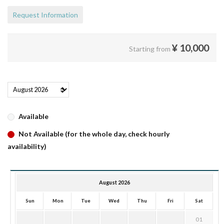
Request Information
¥
10,000
Starting from
Available
Not Available (for the whole day, check hourly
availability)
August 2026
Sun
Mon
Tue
Wed
Thu
Fri
Sat
01