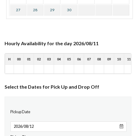
27
28
29
30
Hourly Availability for the day 2026/08/11
H
00
01
02
03
04
05
06
07
08
09
10
11
Select the Dates for Pick Up and Drop Off
Pickup Date