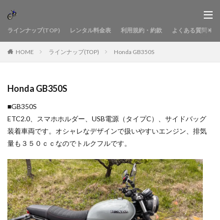
ラインナップ(TOP)
レンタル料金表
利用規約・約款
よくある質問
HOME
ラインナップ(TOP)
Honda GB350S
Honda GB350S
■GB350S
ETC2.0、スマホホルダー、USB電源（タイプC）、サイドバッグ
装着車両です。オシャレなデザインで扱いやすいエンジン、排気
量も３５０ｃｃなのでトルクフルです。