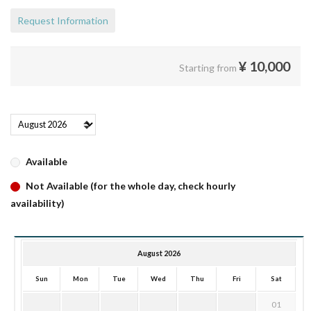
Request Information
¥
10,000
Starting from
Available
Not Available (for the whole day, check hourly
availability)
August 2026
Sun
Mon
Tue
Wed
Thu
Fri
Sat
01