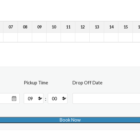
07
08
09
10
11
12
13
14
15
1
Pickup Time
Drop Off Date
: