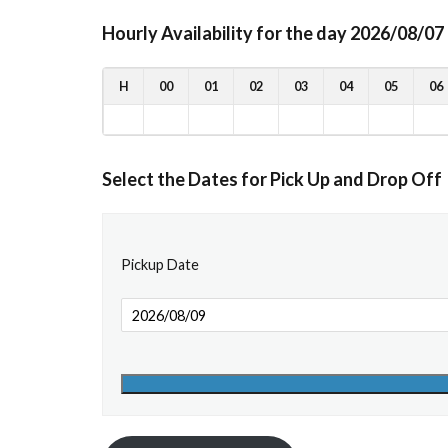
Hourly Availability for the day 2026/08/07
H
00
01
02
03
04
05
06
Select the Dates for Pick Up and Drop Off
Pickup Date