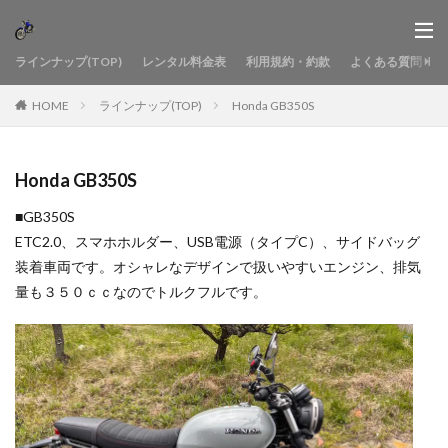
ラインナップ(TOP)
レンタル料金表
利用規約・約款
よくある質問
HOME
ラインナップ(TOP)
Honda GB350S
Honda GB350S
■GB350S
ETC2.0、スマホホルダー、USB電源（タイプC）、サイドバッグ
装着車両です。オシャレなデザインで扱いやすいエンジン、排気
量も３５０ｃｃなのでトルクフルです。