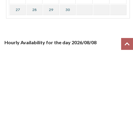
27
28
29
30
Hourly Availability for the day 2026/08/08
H
00
01
02
03
04
05
06
07
08
09
10
11
Select the Dates for Pick Up and Drop Off
Pickup Date