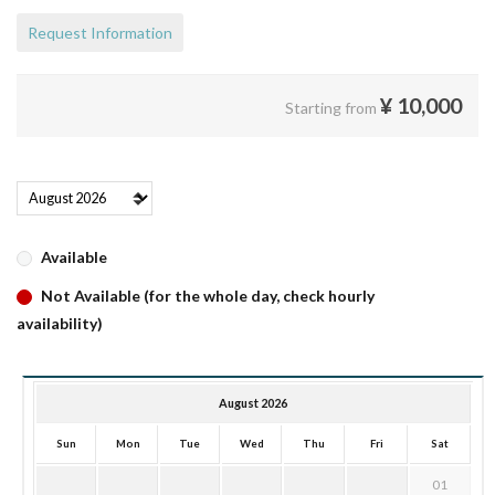
Request Information
¥
10,000
Starting from
Available
Not Available (for the whole day, check hourly
availability)
August 2026
Sun
Mon
Tue
Wed
Thu
Fri
Sat
01