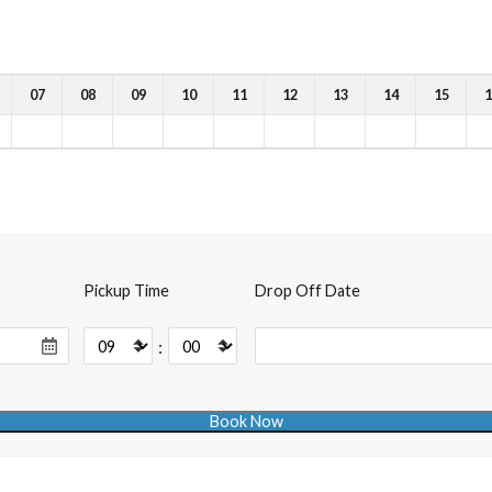
07
08
09
10
11
12
13
14
15
1
Pickup Time
Drop Off Date
: