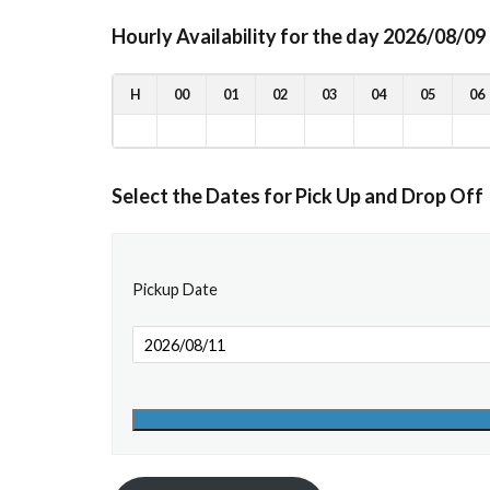
Hourly Availability for the day 2026/08/09
H
00
01
02
03
04
05
06
Select the Dates for Pick Up and Drop Off
Pickup Date