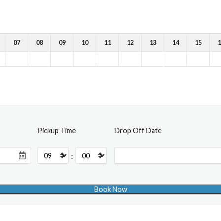
07
08
09
10
11
12
13
14
15
1
Pickup Time
Drop Off Date
: