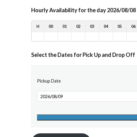
Hourly Availability for the day 2026/08/08
H
00
01
02
03
04
05
06
Select the Dates for Pick Up and Drop Off
Pickup Date