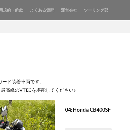
用規約・約款
よくある質問
運営会社
ツーリング部
ンガード装着車両です。
ラス最高峰のVTECを堪能してください♪
04: Honda CB400SF