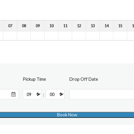
07
08
09
10
11
12
13
14
15
1
Pickup Time
Drop Off Date
: