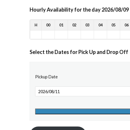
Hourly Availability for the day 2026/08/09
H
00
01
02
03
04
05
06
Select the Dates for Pick Up and Drop Off
Pickup Date