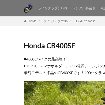
ラインナップ(TOP)
レンタル料金表
利
HOME
ラインナップ(TOP)
Honda CB400SF
Honda CB400SF
■400ccバイクの最高峰！
ETC2.0、スマホホルダー、USB電源、エンジ
最終モデルの漆黒のCB400SFです！400ccク