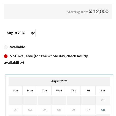
¥
12,000
Starting from
Available
Not Available (for the whole day, check hourly
availability)
August 2026
Sun
Mon
Tue
Wed
Thu
Fri
Sat
01
02
03
04
05
06
07
08