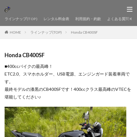
ラインナップ(TOP)
レンタル料金表
利用規約・約款
よくある質問
HOME
ラインナップ(TOP)
Honda CB400SF
Honda CB400SF
■400ccバイクの最高峰！
ETC2.0、スマホホルダー、USB電源、エンジンガード装着車両で
す。
最終モデルの漆黒のCB400SFです！400ccクラス最高峰のVTECを
堪能してください♪