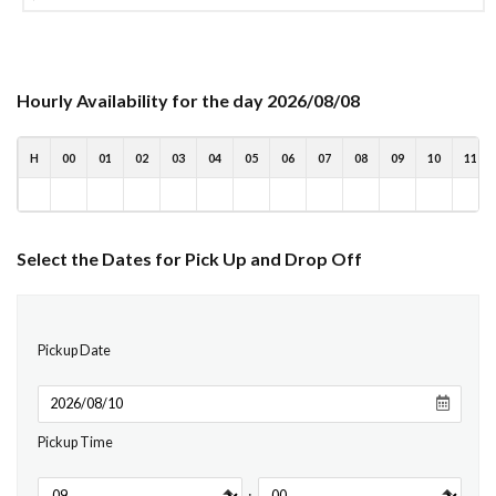
Hourly Availability for the day 2026/08/08
H
00
01
02
03
04
05
06
07
08
09
10
11
Select the Dates for Pick Up and Drop Off
Pickup Date
Pickup Time
: