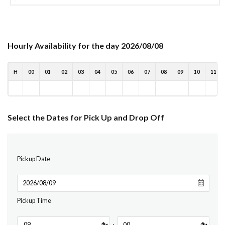
Hourly Availability for the day 2026/08/08
H
00
01
02
03
04
05
06
07
08
09
10
11
Select the Dates for Pick Up and Drop Off
Pickup Date
Pickup Time
: