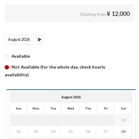
¥
12,000
Starting from
Available
Not Available (for the whole day, check hourly
availability)
August 2026
Sun
Mon
Tue
Wed
Thu
Fri
Sat
01
02
03
04
05
06
07
08