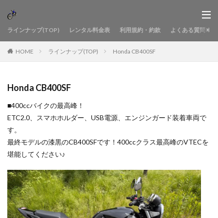
ラインナップ(TOP)
レンタル料金表
利用規約・約款
よくある質問
HOME
ラインナップ(TOP)
Honda CB400SF
Honda CB400SF
■400ccバイクの最高峰！
ETC2.0、スマホホルダー、USB電源、エンジンガード装着車両で
す。
最終モデルの漆黒のCB400SFです！400ccクラス最高峰のVTECを
堪能してください♪