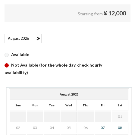
¥
12,000
Starting from
Available
Not Available (for the whole day, check hourly
availability)
August 2026
Sun
Mon
Tue
Wed
Thu
Fri
Sat
01
02
03
04
05
06
07
08