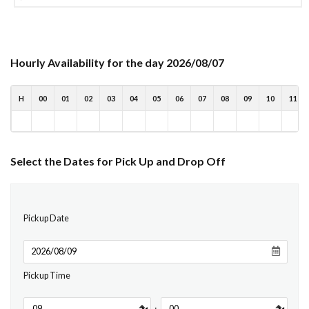
Hourly Availability for the day 2026/08/07
H
00
01
02
03
04
05
06
07
08
09
10
11
Select the Dates for Pick Up and Drop Off
Pickup Date
Pickup Time
: