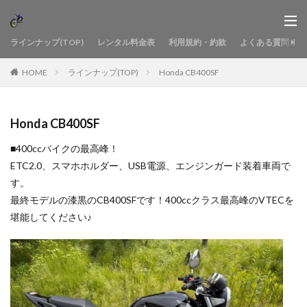
ラインナップ(TOP)
レンタル料金表
利用規約・約款
よくある質問
HOME
ラインナップ(TOP)
Honda CB400SF
Honda CB400SF
■400ccバイクの最高峰！
ETC2.0、スマホホルダー、USB電源、エンジンガード装着車両で
す。
最終モデルの漆黒のCB400SFです！400ccクラス最高峰のVTECを
堪能してください♪