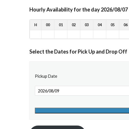
Hourly Availability for the day 2026/08/07
H
00
01
02
03
04
05
06
Select the Dates for Pick Up and Drop Off
Pickup Date