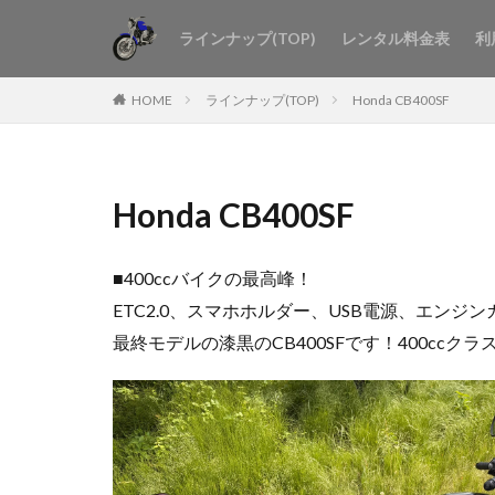
ラインナップ(TOP)
レンタル料金表
利
HOME
ラインナップ(TOP)
Honda CB400SF
Honda CB400SF
■400ccバイクの最高峰！
ETC2.0、スマホホルダー、USB電源、エンジ
最終モデルの漆黒のCB400SFです！400ccク