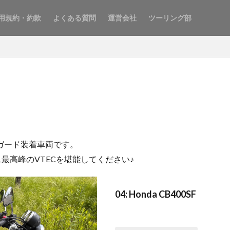
用規約・約款
よくある質問
運営会社
ツーリング部
ンガード装着車両です。
ラス最高峰のVTECを堪能してください♪
04: Honda CB400SF