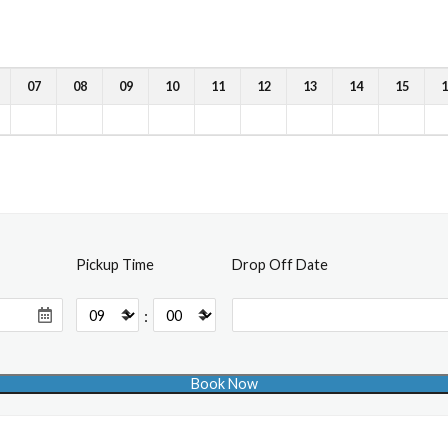
07
08
09
10
11
12
13
14
15
1
Pickup Time
Drop Off Date
: