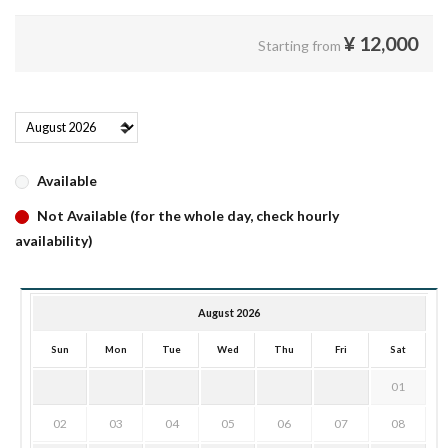
¥
12,000
Starting from
Available
Not Available (for the whole day, check hourly
availability)
August 2026
Sun
Mon
Tue
Wed
Thu
Fri
Sat
01
02
03
04
05
06
07
08