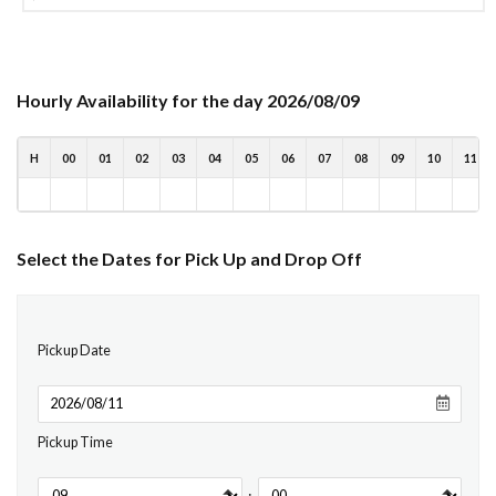
Hourly Availability for the day 2026/08/09
H
00
01
02
03
04
05
06
07
08
09
10
11
Select the Dates for Pick Up and Drop Off
Pickup Date
Pickup Time
: