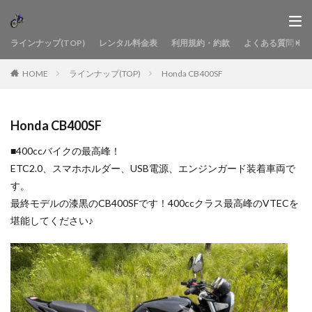
ラインナップ(TOP)
レンタル料金表
利用規約・約款
よくある質問
HOME
ラインナップ(TOP)
Honda CB400SF
Honda CB400SF
■400ccバイクの最高峰！
ETC2.0、スマホホルダー、USB電源、エンジンガード装着車両で
す。
最終モデルの漆黒のCB400SFです！400ccクラス最高峰のVTECを
堪能してください♪