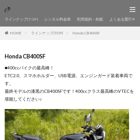
ラインナップ(TOP)
レンタル料金表
利用規約・約款
よくある質問
HOME
ラインナップ(TOP)
Honda CB400SF
Honda CB400SF
■400ccバイクの最高峰！
ETC2.0、スマホホルダー、USB電源、エンジンガード装着車両で
す。
最終モデルの漆黒のCB400SFです！400ccクラス最高峰のVTECを
堪能してください♪