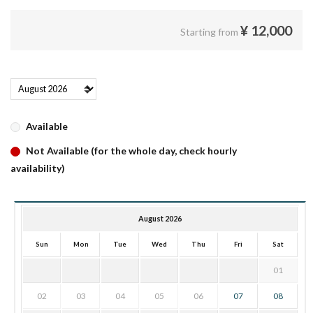
¥
12,000
Starting from
Available
Not Available (for the whole day, check hourly
availability)
August 2026
Sun
Mon
Tue
Wed
Thu
Fri
Sat
01
02
03
04
05
06
07
08