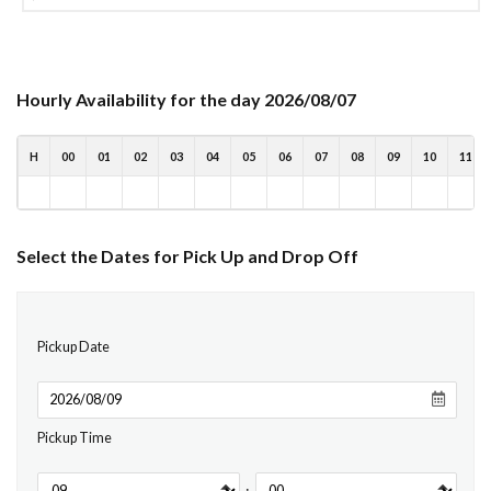
Hourly Availability for the day 2026/08/07
H
00
01
02
03
04
05
06
07
08
09
10
11
Select the Dates for Pick Up and Drop Off
Pickup Date
Pickup Time
: