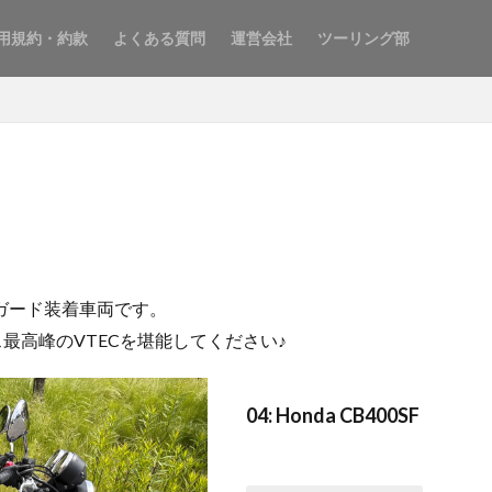
用規約・約款
よくある質問
運営会社
ツーリング部
ンガード装着車両です。
ラス最高峰のVTECを堪能してください♪
04: Honda CB400SF