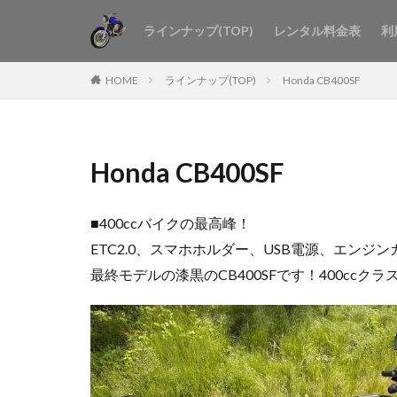
ラインナップ(TOP)
レンタル料金表
利
HOME
ラインナップ(TOP)
Honda CB400SF
Honda CB400SF
■400ccバイクの最高峰！
ETC2.0、スマホホルダー、USB電源、エンジ
最終モデルの漆黒のCB400SFです！400ccク