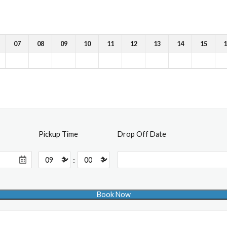
07
08
09
10
11
12
13
14
15
1
Pickup Time
Drop Off Date
: