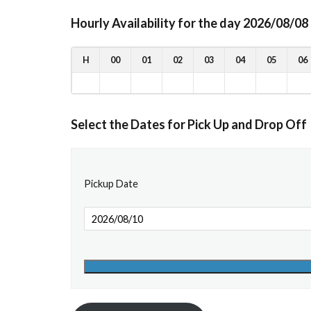
Hourly Availability for the day 2026/08/08
H
00
01
02
03
04
05
06
Select the Dates for Pick Up and Drop Off
Pickup Date