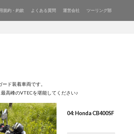
用規約・約款
よくある質問
運営会社
ツーリング部
ンガード装着車両です。
ラス最高峰のVTECを堪能してください♪
04: Honda CB400SF