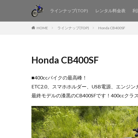
ラインナップ(TOP)
レンタル料金表
利
HOME
ラインナップ(TOP)
Honda CB400SF
Honda CB400SF
■400ccバイクの最高峰！
ETC2.0、スマホホルダー、USB電源、エンジ
最終モデルの漆黒のCB400SFです！400ccク