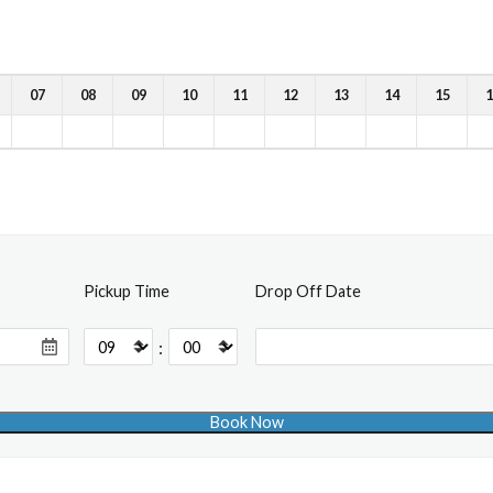
07
08
09
10
11
12
13
14
15
1
Pickup Time
Drop Off Date
: