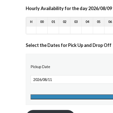
Hourly Availability for the day 2026/08/09
H
00
01
02
03
04
05
06
Select the Dates for Pick Up and Drop Off
Pickup Date